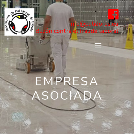
info@pulidores.eu
Buzón contra el fraude laboral
EMPRESA
ASOCIADA